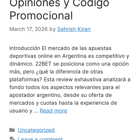
Opiniones y Código
Promocional
March 17, 2026
by
Sehrish Kiran
Introducción El mercado de las apuestas
deportivas online en Argentina es competitivo y
dinámico. 22BET se posiciona como una opción
más, pero ¿qué la diferencia de otras
plataformas? Esta review exhaustiva analizará a
fondo todos los aspectos relevantes para el
apostador argentino, desde su oferta de
mercados y cuotas hasta la experiencia de
usuario y …
Read more
Categories
Uncategorized
Leave a comment