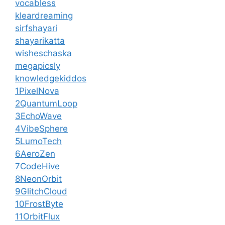
vocabless
kleardreaming
sirfshayari
shayarikatta
wisheschaska
megapicsly
knowledgekiddos
1PixelNova
2QuantumLoop
3EchoWave
4VibeSphere
5LumoTech
6AeroZen
7CodeHive
8NeonOrbit
9GlitchCloud
10FrostByte
11OrbitFlux