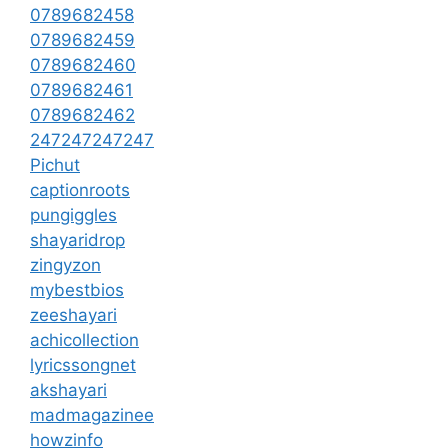
0789682458
0789682459
0789682460
0789682461
0789682462
247247247247
Pichut
captionroots
pungiggles
shayaridrop
zingyzon
mybestbios
zeeshayari
achicollection
lyricssongnet
akshayari
madmagazinee
howzinfo