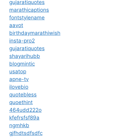
gujaratiquotes
marathicaptions
fontstylename
aavot
birthdaymarathiwish
insta-pro2
gujaratiquotes
shayarihubb
blogmintic
usatop
apne-tv
ilovebio
quotebless
quoethint
464udd222o
kfefrsfsf89a
ngmhkb
gjfhdtsdfsdfc