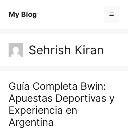
Skip
to
My Blog
Menu
content
Sehrish Kiran
Guía Completa Bwin:
Apuestas Deportivas y
Experiencia en
Argentina