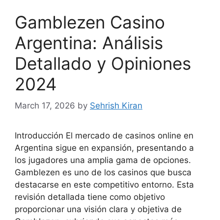
Gamblezen Casino
Argentina: Análisis
Detallado y Opiniones
2024
March 17, 2026
by
Sehrish Kiran
Introducción El mercado de casinos online en
Argentina sigue en expansión, presentando a
los jugadores una amplia gama de opciones.
Gamblezen es uno de los casinos que busca
destacarse en este competitivo entorno. Esta
revisión detallada tiene como objetivo
proporcionar una visión clara y objetiva de