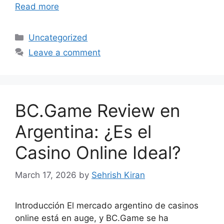
Read more
Categories
Uncategorized
Leave a comment
BC.Game Review en
Argentina: ¿Es el
Casino Online Ideal?
March 17, 2026
by
Sehrish Kiran
Introducción El mercado argentino de casinos
online está en auge, y BC.Game se ha