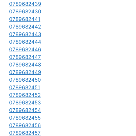
0789682439
0789682430
0789682441
0789682442
0789682443
0789682444
0789682446
0789682447
0789682448
0789682449
0789682450
0789682451
0789682452
0789682453
0789682454
0789682455
0789682456
0789682457