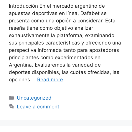
Introducción En el mercado argentino de
apuestas deportivas en línea, Dafabet se
presenta como una opción a considerar. Esta
reseña tiene como objetivo analizar
exhaustivamente la plataforma, examinando
sus principales características y ofreciendo una
perspectiva informada tanto para apostadores
principiantes como experimentados en
Argentina. Evaluaremos la variedad de
deportes disponibles, las cuotas ofrecidas, las
opciones …
Read more
Categories
Uncategorized
Leave a comment