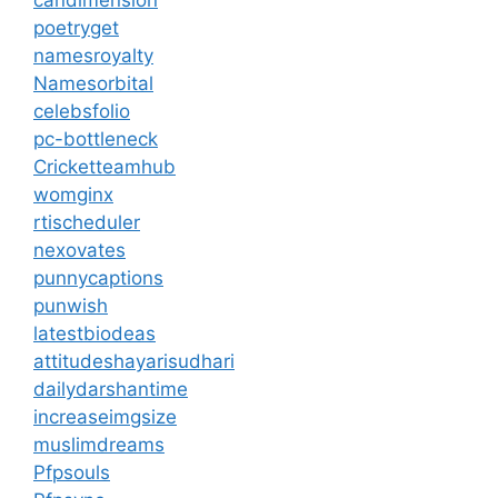
candimension
poetryget
namesroyalty
Namesorbital
celebsfolio
pc-bottleneck
Cricketteamhub
womginx
rtischeduler
nexovates
punnycaptions
punwish
latestbiodeas
attitudeshayarisudhari
dailydarshantime
increaseimgsize
muslimdreams
Pfpsouls