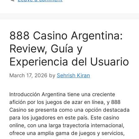
888 Casino Argentina:
Review, Guía y
Experiencia del Usuario
March 17, 2026
by
Sehrish Kiran
Introducción Argentina tiene una creciente
afición por los juegos de azar en línea, y 888
Casino se presenta como una opción destacada
para los jugadores en este país. Este casino
online, con una larga trayectoria internacional,
ofrece una amplia gama de juegos y servicios,