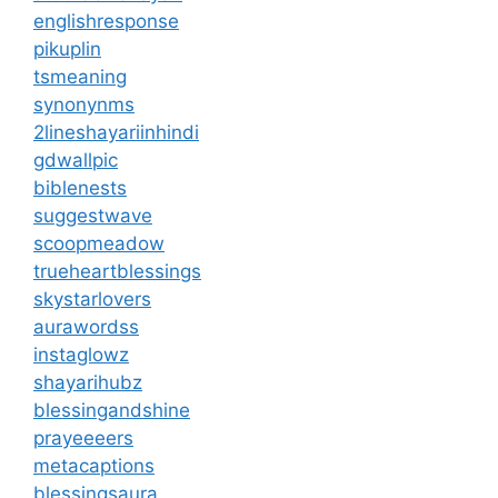
englishresponse
pikuplin
tsmeaning
synonynms
2lineshayariinhindi
gdwallpic
biblenests
suggestwave
scoopmeadow
trueheartblessings
skystarlovers
aurawordss
instaglowz
shayarihubz
blessingandshine
prayeeeers
metacaptions
blessingsaura