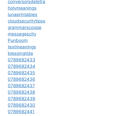
conversorsdeletra
holymeanings
lunaprintables
cloudsecuritytipss
grammarscoope
messagescity
Punboom
textmeanings
blessingtide
0789682433
0789682434
0789682435
0789682436
0789682437
0789682438
0789682439
0789682430
0789682441