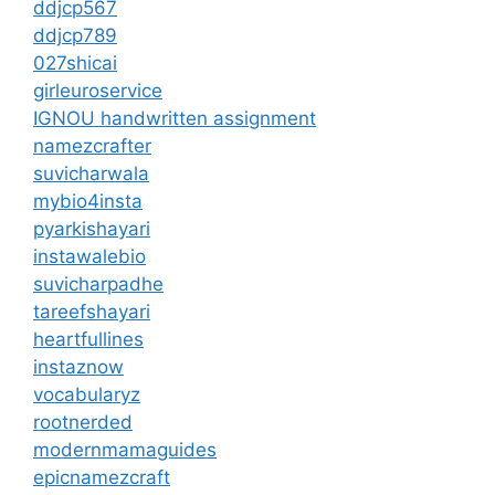
ddjcp567
ddjcp789
027shicai
girleuroservice
IGNOU handwritten assignment
namezcrafter
suvicharwala
mybio4insta
pyarkishayari
instawalebio
suvicharpadhe
tareefshayari
heartfullines
instaznow
vocabularyz
rootnerded
modernmamaguides
epicnamezcraft