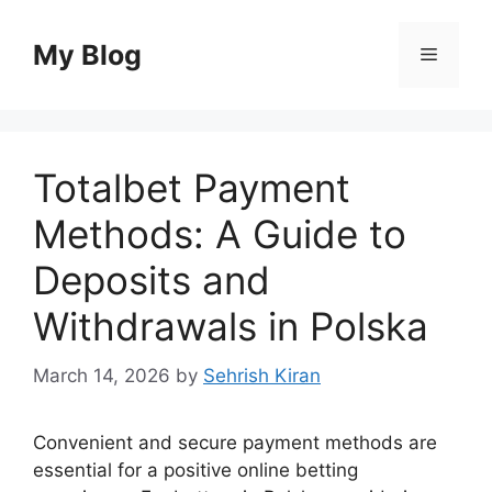
Skip
to
My Blog
Menu
content
Totalbet Payment
Methods: A Guide to
Deposits and
Withdrawals in Polska
March 14, 2026
by
Sehrish Kiran
Convenient and secure payment methods are
essential for a positive online betting