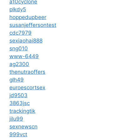
a10cyclone
plkdy5
hoppedupbeer
susanjeffersontest
cdc7979
sexiaohai888
sng010
www-6449
ag2300
thenutraoffers
glh49
euroescortsex
jd9503
3863jsc
trackingtik
jilu99
sexnewscn
999vct