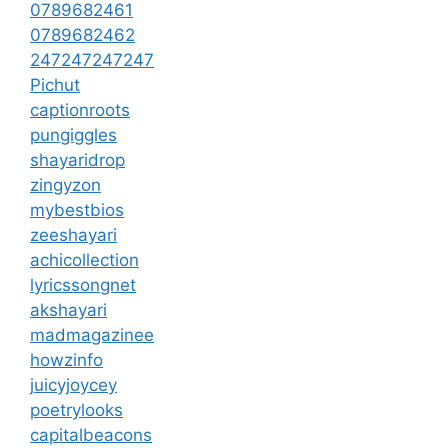
0789682461
0789682462
247247247247
Pichut
captionroots
pungiggles
shayaridrop
zingyzon
mybestbios
zeeshayari
achicollection
lyricssongnet
akshayari
madmagazinee
howzinfo
juicyjoycey
poetrylooks
capitalbeacons