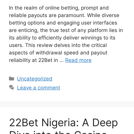
In the realm of online betting, prompt and
reliable payouts are paramount. While diverse
betting options and engaging user interfaces
are enticing, the true test of any platform lies in
its ability to efficiently deliver winnings to its
users. This review delves into the critical
aspects of withdrawal speed and payout
reliability at 22Bet in …
Read more
Categories
Uncategorized
Leave a comment
22Bet Nigeria: A Deep