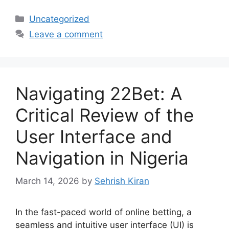
Categories
Uncategorized
Leave a comment
Navigating 22Bet: A
Critical Review of the
User Interface and
Navigation in Nigeria
March 14, 2026
by
Sehrish Kiran
In the fast-paced world of online betting, a
seamless and intuitive user interface (UI) is