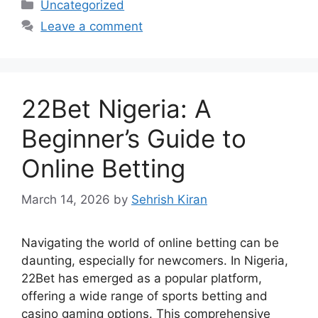
Categories
Uncategorized
Leave a comment
22Bet Nigeria: A
Beginner’s Guide to
Online Betting
March 14, 2026
by
Sehrish Kiran
Navigating the world of online betting can be
daunting, especially for newcomers. In Nigeria,
22Bet has emerged as a popular platform,
offering a wide range of sports betting and
casino gaming options. This comprehensive