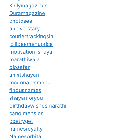
Kellymagazines
Duramagazine
photosee
anniverstary
couriertrackingsin
jollibeemenuprice
motivation-shayari
marathiwala
biosafar
ankitshayari
mcdonaldsmenu
findusnames
shayariforyou
birthdaywishesmarathi
candimension
poetryget
namesroyalty
Namesorbital