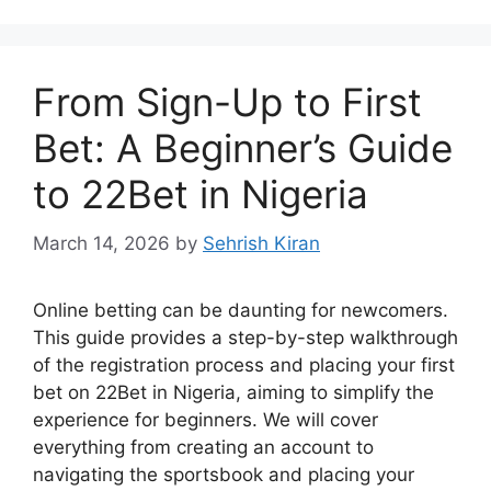
From Sign-Up to First
Bet: A Beginner’s Guide
to 22Bet in Nigeria
March 14, 2026
by
Sehrish Kiran
Online betting can be daunting for newcomers.
This guide provides a step-by-step walkthrough
of the registration process and placing your first
bet on 22Bet in Nigeria, aiming to simplify the
experience for beginners. We will cover
everything from creating an account to
navigating the sportsbook and placing your