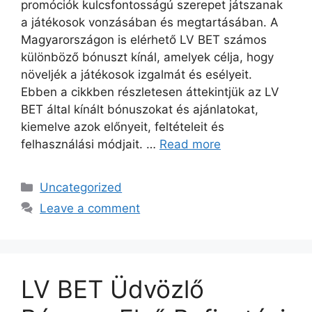
promóciók kulcsfontosságú szerepet játszanak
a játékosok vonzásában és megtartásában. A
Magyarországon is elérhető LV BET számos
különböző bónuszt kínál, amelyek célja, hogy
növeljék a játékosok izgalmát és esélyeit.
Ebben a cikkben részletesen áttekintjük az LV
BET által kínált bónuszokat és ajánlatokat,
kiemelve azok előnyeit, feltételeit és
felhasználási módjait. …
Read more
Categories
Uncategorized
Leave a comment
LV BET Üdvözlő