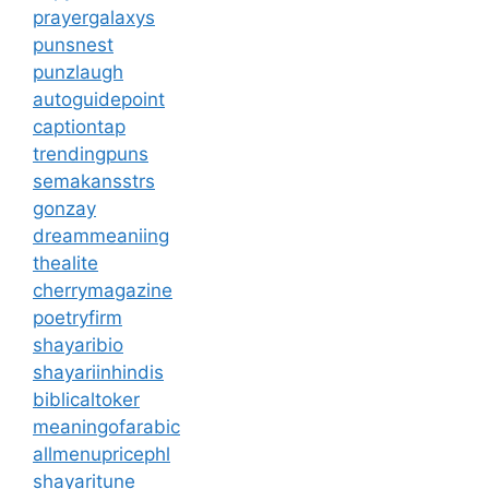
prayergalaxys
punsnest
punzlaugh
autoguidepoint
captiontap
trendingpuns
semakansstrs
gonzay
dreammeaniing
thealite
cherrymagazine
poetryfirm
shayaribio
shayariinhindis
biblicaltoker
meaningofarabic
allmenupricephl
shayaritune