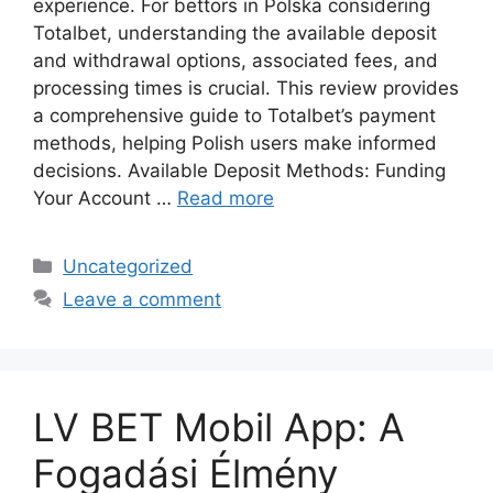
experience. For bettors in Polska considering
Totalbet, understanding the available deposit
and withdrawal options, associated fees, and
processing times is crucial. This review provides
a comprehensive guide to Totalbet’s payment
methods, helping Polish users make informed
decisions. Available Deposit Methods: Funding
Your Account …
Read more
Categories
Uncategorized
Leave a comment
LV BET Mobil App: A
Fogadási Élmény