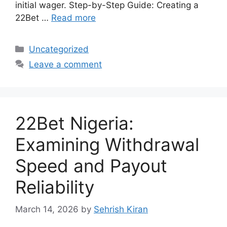
initial wager. Step-by-Step Guide: Creating a
22Bet …
Read more
Categories
Uncategorized
Leave a comment
22Bet Nigeria:
Examining Withdrawal
Speed and Payout
Reliability
March 14, 2026
by
Sehrish Kiran